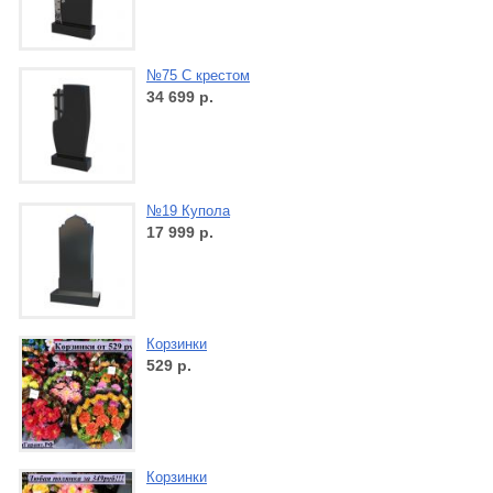
№75 С крестом
34 699
р.
№19 Купола
17 999
р.
Корзинки
529
р.
Корзинки